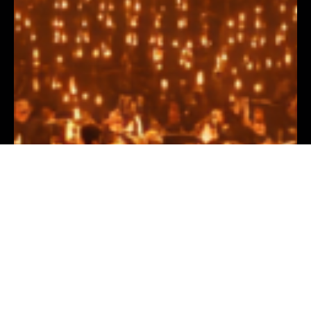
Главная
Программа
Эмоции
Sound-show-orchestra@yandex.ru
+7 (906) 133 62-61
Политика конфиденциальности
ИП ВАСИЛЬЕВ ГЕРМАН АЛЕКСАНДРОВИЧ
ИНН 212102025377
ОГРН 326210000004396