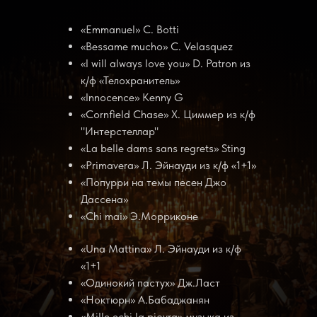
«Emmanuel» C. Botti
«Bessame mucho» С. Velasquez
«I will always love you» D. Patron из
к/ф «Телохранитель»
«Innocence» Kenny G
«Cornfield Chase» Х. Циммер из к/ф
"Интерстеллар"
«La belle dams sans regrets» Sting
«Primavera» Л. Эйнауди из к/ф «1+1»
«Попурри на темы песен Джо
Дассена»
«Chi mai» Э.Морриконе
«Una Mattina» Л. Эйнауди из к/ф
«1+1
«Одинокий пастух» Дж.Ласт
«Ноктюрн» А.Бабаджанян
«Mille echi la piovra» музыка из