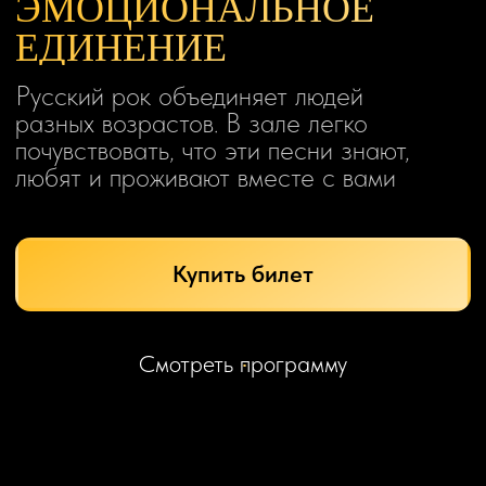
«ЗЕМЛЯ В ИЛЛЮМИНАТОРЕ»
8. ДДТ
«ЧТО ТАКОЕ ОСЕНЬ»
9. Аквариум
«ЕСТЬ ГОРОД ЗОЛОТОЙ»
10. ЧИЖиКо
«О ЛЮБВИ»
11. Аукцион
«ДОРОГА»
12. Наутилус
«КРЫЛЬЯ»
13. Агата Кристи
«НА ВОЙНЕ»
14. КИШ