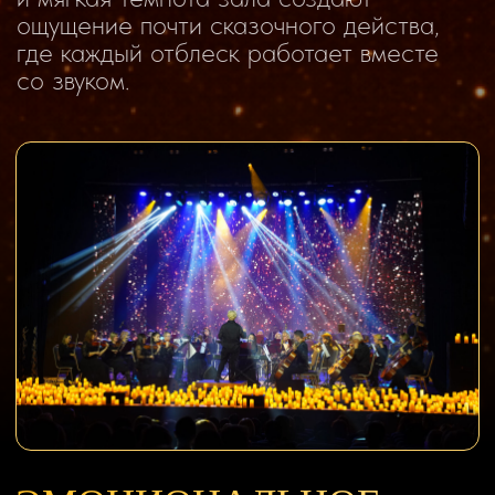
1. Кафе
«ТОВАРИЩ СЕРЖАНТ»
2. Алиса
«ТРАССА Е-95»
3. Машина времени
«ПОВОРОТ»
4. Сектор газа
«ЛИРИКА»
5. Сплин
«МОЁ СЕРДЦЕ»
6. Високосный год
«ЛУЧШАЯ ПЕСНЯ О ЛЮБВИ»
7. Земляне