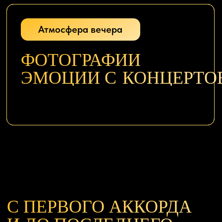
«КУКЛА КОЛДУНА»
15. Кино
«ПАЧКА СИГАРЕТ»
16. Агата Кристи
«СКАЗОЧНАЯ ТАЙГА»
17. Жуки
«БАТАРЕЙКА»
18. Секрет
«ПРИВЕТ»
19. Браво
«7000 НАД ЗЕМЛЁЙ»
20. КИШ
«ЛЕСНИК»