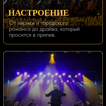
Эмоции крупным планом
МУЗЫКА, СВЕЧИ
И ЗАЛ РАБОТАЮТ КАК
ОДИН КАДР
Живой оркестр возвращает
знакомые мелодии в момент, где
все чувствуется сильнее. Эти
песни давно стали личными