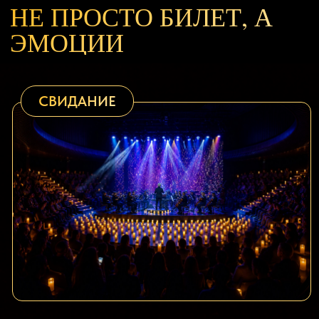
СЦЕНА В СИЯНИИ
Свечи, лучи и дым собирают
зал в один ночной кадр.
РОК КАК
САУНДТРЕК