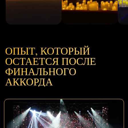
ПРИХОДИТЕ БЕЗ СПЕШКИ
Время найти места, освоиться в зале
и почувствовать атмосферу до начала.
19:00
ОРКЕСТР НАЧИНАЕТ
Первые знакомые темы раскрываются
в живом симфоническом звучании.
20:30
ПЕСНИ ОСТАЮТСЯ С ВАМИ
После концерта хочется идти медленнее
и еще раз прокрутить любимые мелодии.
Купить билет