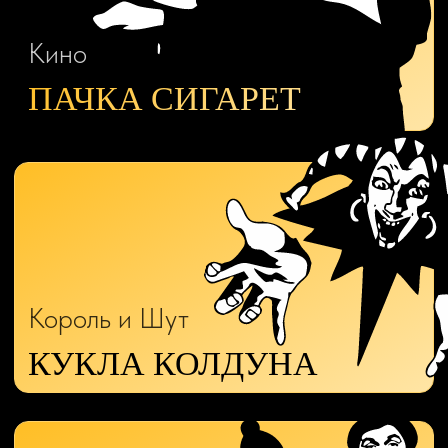
Главная
Программа
Эмоции
Sound-show-orchestra@yandex.ru
+7 (906) 133 62-61
Политика конфиденциальности
ИП ВАСИЛЬЕВ ГЕРМАН АЛЕКСАНДРОВИЧ
ИНН 212102025377
ОГРН 326210000004396